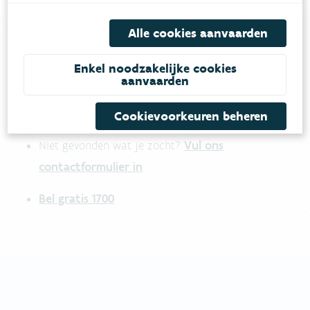
Alle cookies aanvaarden
Enkel noodzakelijke cookies
Heb je vragen?
aanvaarden
meestgestelde vragen
Bekijk het overzicht van
.
Cookievoorkeuren beheren
Vul ons
Niet gevonden wat je zocht?
contactformulier in
.
Bel gratis 1700