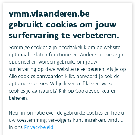
vmm.vlaanderen.be
Doelstellingen
gebruikt cookies om jouw
surfervaring te verbeteren.
Toestand
Sommige cookies zijn noodzakelijk om de website
optimaal te laten functioneren. Andere cookies zijn
Evolutie
optioneel en worden gebruikt om jouw
surfervaring op deze website te verbeteren. Als je op
Alle cookies aanvaarden
klikt, aanvaard je ook de
Hoe pakken we dit aan?
optionele cookies. Wil je liever zelf kiezen welke
cookies je aanvaardt? Klik op
Cookievoorkeuren
beheren
.
Meer informatie
Meer informatie over de gebruikte cookies en hoe u
uw toestemming vervolgens kunt intrekken, vindt u
in ons
Privacybeleid
.