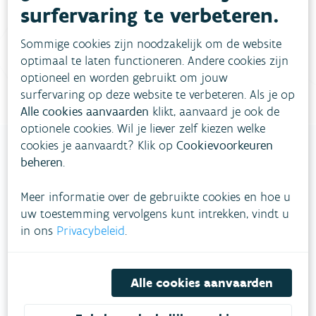
surfervaring te verbeteren.
Vul ons
Niet gevonden wat je zocht?
contactformulier in
.
Sommige cookies zijn noodzakelijk om de website
optimaal te laten functioneren. Andere cookies zijn
Bel gratis 1700
optioneel en worden gebruikt om jouw
surfervaring op deze website te verbeteren. Als je op
Alle cookies aanvaarden
klikt, aanvaard je ook de
optionele cookies. Wil je liever zelf kiezen welke
cookies je aanvaardt? Klik op
Cookievoorkeuren
beheren
.
VLAAMSE
Meer informatie over de gebruikte cookies en hoe u
MILIEUMAATSCHAPPIJ
uw toestemming vervolgens kunt intrekken, vindt u
in ons
Privacybeleid
.
Onze leefomgeving klimaatbestendig maken?
Daarvoor zetten we samen met partners in op
een duurzaam lucht-, water- en klimaatbeleid.
Alle cookies aanvaarden
VOLG VMM OP SOCIALE MEDIA