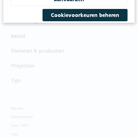
Cookievoorkeuren beheren
Feiten & cijfers
Beleid
Diensten & producten
Projecten
Tips
Nieuws
Evenementen
Over VMM
Jobs