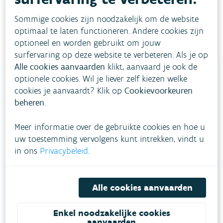
contactformulier in
.
Sommige cookies zijn noodzakelijk om de website
Bel gratis 1700
optimaal te laten functioneren. Andere cookies zijn
optioneel en worden gebruikt om jouw
surfervaring op deze website te verbeteren. Als je op
Alle cookies aanvaarden
klikt, aanvaard je ook de
optionele cookies. Wil je liever zelf kiezen welke
cookies je aanvaardt? Klik op
Cookievoorkeuren
beheren
.
VLAAMSE
MILIEUMAATSCHAPPIJ
Meer informatie over de gebruikte cookies en hoe u
uw toestemming vervolgens kunt intrekken, vindt u
Onze leefomgeving klimaatbestendig maken?
in ons
Privacybeleid
.
Daarvoor zetten we samen met partners in op
een duurzaam lucht-, water- en klimaatbeleid.
Alle cookies aanvaarden
VOLG VMM OP SOCIALE MEDIA
Enkel noodzakelijke cookies
aanvaarden