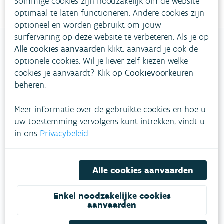
Sommige cookies zijn noodzakelijk om de website
optimaal te laten functioneren. Andere cookies zijn
optioneel en worden gebruikt om jouw
surfervaring op deze website te verbeteren. Als je op
Alle cookies aanvaarden
klikt, aanvaard je ook de
optionele cookies. Wil je liever zelf kiezen welke
VLAAMSE
cookies je aanvaardt? Klik op
Cookievoorkeuren
MILIEUMAATSCHAPPIJ
beheren
.
Meer informatie over de gebruikte cookies en hoe u
Onze leefomgeving klimaatbestendig maken?
uw toestemming vervolgens kunt intrekken, vindt u
Daarvoor zetten we samen met partners in op
in ons
Privacybeleid
.
een duurzaam lucht-, water- en klimaatbeleid.
VOLG VMM OP SOCIALE MEDIA
Alle cookies aanvaarden
Enkel noodzakelijke cookies
aanvaarden
Feiten & cijfers