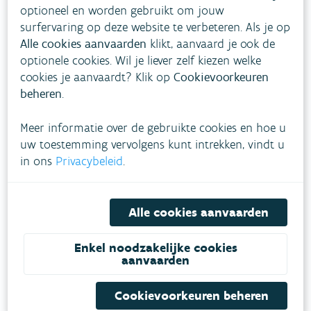
optioneel en worden gebruikt om jouw
surfervaring op deze website te verbeteren. Als je op
Alle cookies aanvaarden
klikt, aanvaard je ook de
VLAAMSE
optionele cookies. Wil je liever zelf kiezen welke
MILIEUMAATSCHAPPIJ
cookies je aanvaardt? Klik op
Cookievoorkeuren
beheren
.
Onze leefomgeving klimaatbestendig maken?
Daarvoor zetten we samen met partners in op
Meer informatie over de gebruikte cookies en hoe u
een duurzaam lucht-, water- en klimaatbeleid.
uw toestemming vervolgens kunt intrekken, vindt u
in ons
Privacybeleid
.
VOLG VMM OP SOCIALE MEDIA
Alle cookies aanvaarden
Enkel noodzakelijke cookies
aanvaarden
Feiten & cijfers
Beleid
Cookievoorkeuren beheren