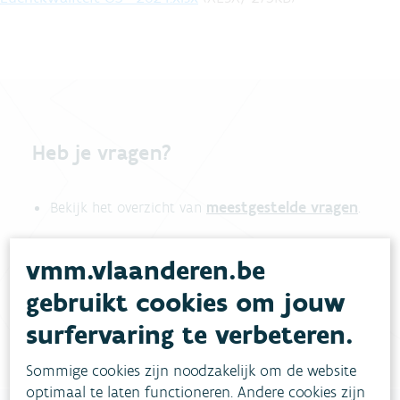
Heb je vragen?
meestgestelde vragen
Bekijk het overzicht van
.
Vul ons
Niet gevonden wat je zocht?
vmm.vlaanderen.be
contactformulier in
.
gebruikt cookies om jouw
Bel gratis 1700
surfervaring te verbeteren.
Sommige cookies zijn noodzakelijk om de website
optimaal te laten functioneren. Andere cookies zijn