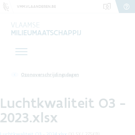
VMM.VLAANDEREN.BE
VLAAMSE
MILIEUMAATSCHAPPIJ
Ozonoverschrijdingsdagen
Luchtkwaliteit O3 -
2023.xlsx
Luchtkwaliteit O3 - 2024.xlsx
(
XLSX
/
275
KB
)