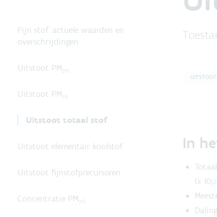
Fijn stof: actuele waarden en
Toestan
overschrijdingen
Uitstoot PM₂,₅
UITSTOOT
Uitstoot PM₁₀
Uitstoot totaal stof
In he
Uitstoot elementair koolstof
Totaal
Uitstoot fijnstofprecursoren
(≥ 10
µ
Meest
Concentratie PM₂,₅
Dalin