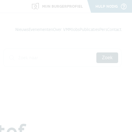
MIJN BURGERPROFIEL
HULP NODIG
Nieuws
Evenementen
Over VMM
Jobs
Publicaties
Pers
Contact
Zoek
tof