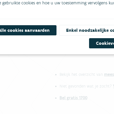
e gebruikte cookies en hoe u uw toestemming vervolgens kunt
informatie
Alle cookies aanvaarden
Enkel noodzakelijke c
Cookiev
mees
Bekijk het overzicht van
Niet gevonden wat je zocht?
Bel gratis 1700