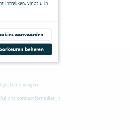
 intrekken, vindt u in
ookies aanvaarden
oorkeuren beheren
tgestelde vragen
.
Vul ons contactformulier in
.