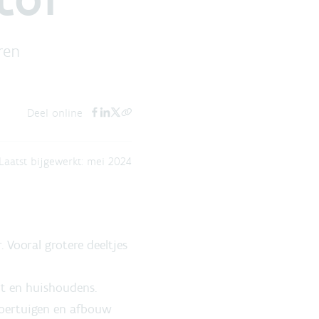
ren
Deel online
Laatst bijgewerkt:
mei 2024
 Vooral grotere deeltjes
rt en huishoudens.
voertuigen en afbouw