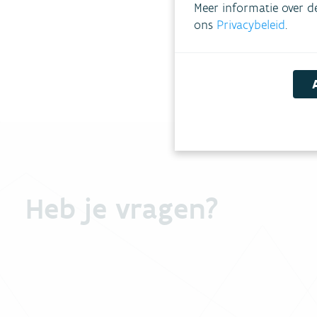
Meer informatie over d
Meer 
ons
Privacybeleid
.
Heb je vragen?