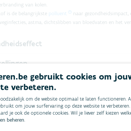
erbranding van kolen.
tof is de belangrijkste
polluent
naar gezondheidsimpact, 
weginfecties, astma, dichtslibben van bloedvaten en het ve
dheidseffect
ellingen
ren.be gebruikt cookies om jou
and
 te verbeteren.
oodzakelijk om de website optimaal te laten functioneren. A
ie
bruikt om jouw surfervaring op deze website te verbeteren.
aard je ook de optionele cookies. Wil je liever zelf kiezen wel
en beheren
.
akken we dit aan?