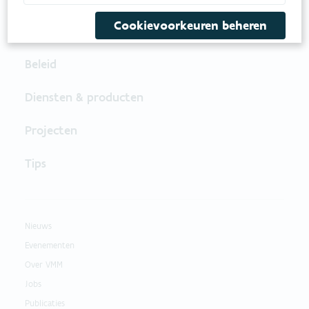
Cookievoorkeuren beheren
Feiten & cijfers
Beleid
Diensten & producten
Projecten
Tips
Nieuws
Evenementen
Over VMM
Jobs
Publicaties