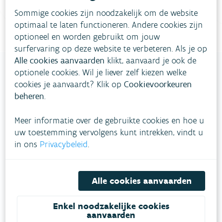
Bel gratis 1700
Sommige cookies zijn noodzakelijk om de website
optimaal te laten functioneren. Andere cookies zijn
optioneel en worden gebruikt om jouw
surfervaring op deze website te verbeteren. Als je op
Alle cookies aanvaarden
klikt, aanvaard je ook de
optionele cookies. Wil je liever zelf kiezen welke
cookies je aanvaardt? Klik op
Cookievoorkeuren
VLAAMSE
beheren
.
MILIEUMAATSCHAPPIJ
Meer informatie over de gebruikte cookies en hoe u
uw toestemming vervolgens kunt intrekken, vindt u
Onze leefomgeving klimaatbestendig maken?
in ons
Privacybeleid
.
Daarvoor zetten we samen met partners in op
een duurzaam lucht-, water- en klimaatbeleid.
Alle cookies aanvaarden
VOLG VMM OP SOCIALE MEDIA
Enkel noodzakelijke cookies
aanvaarden