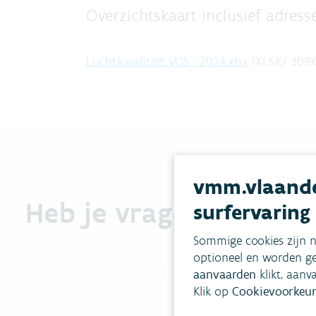
Overzichtskaart inclusief adress
Luchtkwaliteit VOS - 2024.xlsx
(
XLSX
/
309
vmm.vlaande
Heb je vragen?
surfervaring
Sommige cookies zijn n
optioneel en worden ge
aanvaarden
klikt, aanv
Klik op
Cookievoorkeur