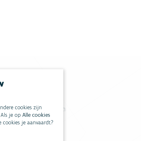
s
w
tgestelde vragen
.
ndere cookies zijn
Vul ons contactformulier in
.
 Als je op
Alle cookies
ke cookies je aanvaardt?