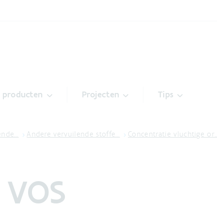
& producten
Projecten
Tips
lende…
Andere vervuilende stoffe…
Concentratie vluchtige or
t VOS