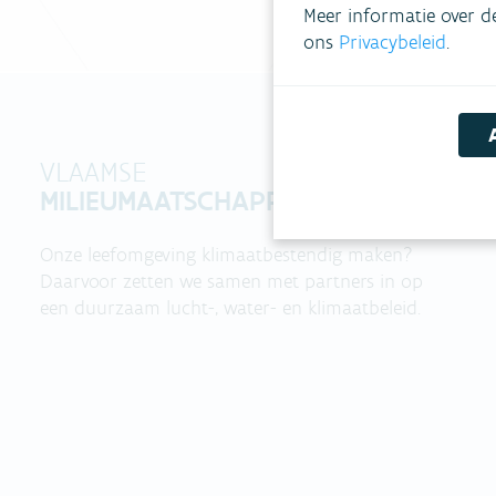
Meer informatie over d
ons
Privacybeleid
.
VLAAMSE
MILIEUMAATSCHAPPIJ
Onze leefomgeving klimaatbestendig maken?
Daarvoor zetten we samen met partners in op
een duurzaam lucht-, water- en klimaatbeleid.