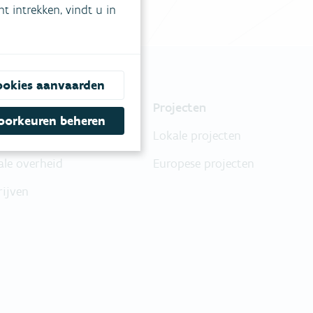
 intrekken, vindt u in
ookies aanvaarden
nsten & producten
Projecten
oorkeuren beheren
gers
Lokale projecten
ale overheid
Europese projecten
rijven