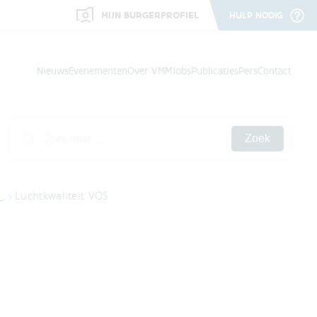
MIJN BURGERPROFIEL
HULP NODIG
Nieuws
Evenementen
Over VMM
Jobs
Publicaties
Pers
Contact
Zoek
…
Luchtkwaliteit VOS