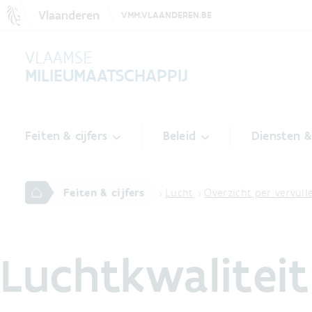
Vlaanderen
VMM.VLAANDEREN.BE
VLAAMSE
MILIEUMAATSCHAPPIJ
Feiten & cijfers
Beleid
Diensten 
Feiten & cijfers
Lucht
Overzicht per vervui
Luchtkwalitei