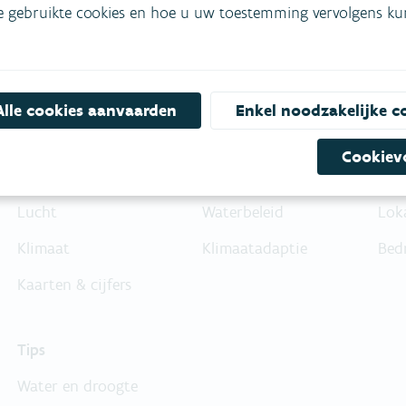
e gebruikte cookies en hoe u uw toestemming vervolgens kunt
Alle cookies aanvaarden
Enkel noodzakelijke c
Feiten & cijfers
Beleid
Die
Cookiev
Water
Luchtbeleid
Bur
Lucht
Waterbeleid
Lok
Klimaat
Klimaatadaptie
Bed
Kaarten & cijfers
Tips
Water en droogte