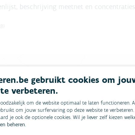
enlijst, beschrijving meetnet en concentratie
KB
)
ren.be gebruikt cookies om jou
 te verbeteren.
mees
Bekijk het overzicht van
oodzakelijk om de website optimaal te laten functioneren. A
Niet gevonden wat je zocht?
bruikt om jouw surfervaring op deze website te verbeteren.
aard je ook de optionele cookies. Wil je liever zelf kiezen wel
Bel gratis 1700
en beheren
.