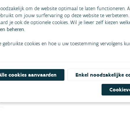
an het Water
oodzakelijk om de website optimaal te laten functioneren. A
bruikt om jouw surfervaring op deze website te verbeteren.
d Wereldwaterdag, organiseert
aard je ook de optionele cookies. Wil je liever zelf kiezen wel
en beheren
ek van het Water. De
.
ht zich op waterbewustzijn en
n water in ons dagelijks leven.
e gebruikte cookies en hoe u uw toestemming vervolgens kunt
BURGERS
OVERHEDEN
ALWATER
BEHEER WATERLOPEN
DROOGTE
GRONDWATER
Alle cookies aanvaarden
Enkel noodzakelijke c
ATERLOPEN
OVERSTROMINGEN
Cookiev
N WATERZUIVERING