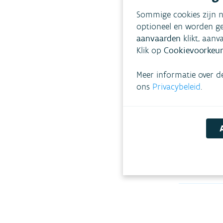
Week v
Sommige cookies zijn n
optioneel en worden ge
aanvaarden
Elk jaar, ron
klikt, aanv
Klik op
Cookievoorkeur
de VMM de We
campagne ric
het belang va
Meer informatie over d
ons
Privacybeleid
.
BEDRIJVEN
BEDRIJFSAFV
DRINKWATER
KWALITEIT W
RIOLERING E
Lees meer