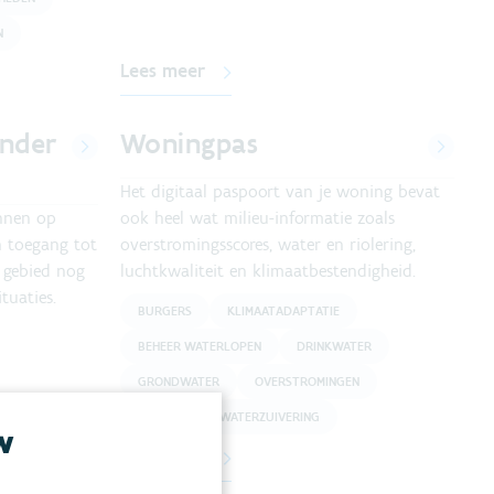
N
Lees meer
ander
Woningpas
Het digitaal paspoort van je woning bevat
nnen op
ook heel wat milieu-informatie zoals
n toegang tot
overstromingsscores, water en riolering,
 gebied nog
luchtkwaliteit en klimaatbestendigheid.
tuaties.
BURGERS
KLIMAATADAPTATIE
BEHEER WATERLOPEN
DRINKWATER
GRONDWATER
OVERSTROMINGEN
RIOLERING EN WATERZUIVERING
w
Lees meer