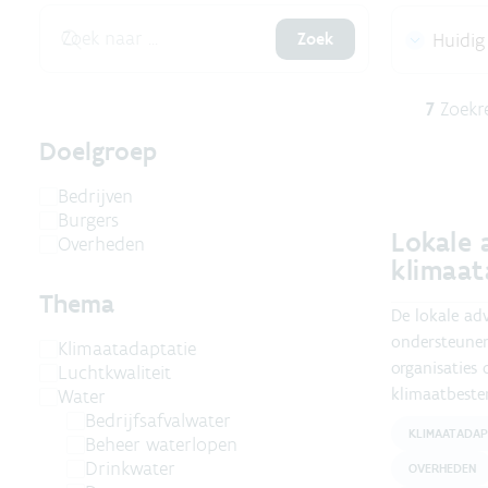
Zoek
Huidig 
7
Zoekr
Doelgroep
Bedrijven
Burgers
Lokale 
Overheden
klimaat
Thema
De lokale ad
ondersteunen
Klimaatadaptatie
organisaties
Luchtkwaliteit
klimaatbeste
Water
Bedrijfsafvalwater
KLIMAATADAP
Beheer waterlopen
Drinkwater
OVERHEDEN