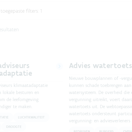
toegepaste filters
:
1
esultaten
adviseurs
Advies watertoet
adaptatie
Nieuwe bouwplannen of -verg
viseurs klimaatadaptatie
kunnen schade toebrengen aan
 lokale besturen en
watersysteem. De overheid die 
 om de leefomgeving
vergunning uitreikt, voert daar
ndiger te maken.
watertoets uit. De webtoepassi
watertoets ondersteunt particul
TATIE
LUCHTKWALITEIT
vergunning- en adviesverleners h
DROOGTE
BEDRIJVEN
BURGERS
OVER