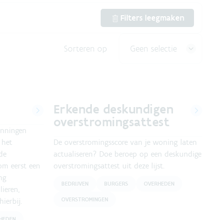
Filters leegmaken
Sorteren op
Geen selectie
s
Erkende deskundigen
overstromingsattest
unningen
 het
De overstromingsscore van je woning laten
de
actualiseren? Doe beroep op een deskundige
om eerst een
overstromingsattest uit deze lijst.
ng
BEDRIJVEN
BURGERS
OVERHEDEN
ieren,
OVERSTROMINGEN
ierbij.
HEDEN