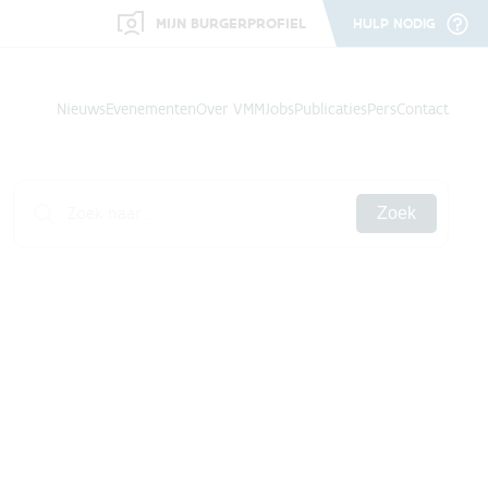
MIJN BURGERPROFIEL
HULP NODIG
Nieuws
Evenementen
Over VMM
Jobs
Publicaties
Pers
Contact
Zoek