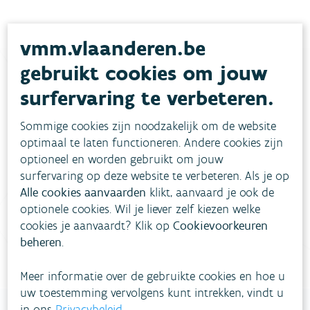
vmm.vlaanderen.be
gebruikt cookies om jouw
surfervaring te verbeteren.
Heb je vragen?
Sommige cookies zijn noodzakelijk om de website
optimaal te laten functioneren. Andere cookies zijn
meestgestelde vragen
Bekijk het overzicht van
.
optioneel en worden gebruikt om jouw
surfervaring op deze website te verbeteren. Als je op
Vul ons
Niet gevonden wat je zocht?
Alle cookies aanvaarden
klikt, aanvaard je ook de
contactformulier in
.
optionele cookies. Wil je liever zelf kiezen welke
cookies je aanvaardt? Klik op
Cookievoorkeuren
Bel gratis 1700
beheren
.
Meer informatie over de gebruikte cookies en hoe u
uw toestemming vervolgens kunt intrekken, vindt u
in ons
Privacybeleid
.