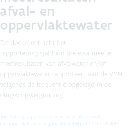
afval- en
oppervlaktewater
Dit document licht het
rapporteringssjabloon toe waarmee je
meetresultaten van afvalwater en/of
oppervlaktewater rapporteert aan de VMM
volgends de frequentie opgelegd in de
omgevingsvergunning.
Toelichting_rapporteren_meetresultaten_afval-
en_oppervlaktewater_juni_2026_TW.pdf
(
PDF
/
262
KB
)