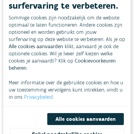
surfervaring te verbeteren.
Aanvraag machtiging werken
Sommige cookies zijn noodzakelijk om de website
aan waterlopen
optimaal te laten functioneren. Andere cookies zijn
optioneel en worden gebruikt om jouw
Voor werken aan een onbevaarbare waterloop van eerste
surfervaring op deze website te verbeteren. Als je op
categorie moet je een toelating bij de VMM aanvragen.
Alle cookies aanvaarden
klikt, aanvaard je ook de
BEDRIJVEN
BURGERS
OVERHEDEN
optionele cookies. Wil je liever zelf kiezen welke
BEHEER WATERLOPEN
cookies je aanvaardt? Klik op
Cookievoorkeuren
beheren
.
Lees meer
Meer informatie over de gebruikte cookies en hoe u
uw toestemming vervolgens kunt intrekken, vindt u
in ons
Privacybeleid
.
E-loket wateronttrekking
Om water te onttrekken uit onbevaarbare waterlopen en
publieke grachten is een onttrekkingsticket nodig. Dat
Alle cookies aanvaarden
vraag je aan via het e-loket.