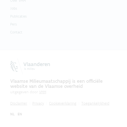
Over VMM
Jobs
Publicaties
Pers
Contact
Vlaamse Milieumaatschappij is een officiële
website van de Vlaamse overheid
uitgegeven door
VMM
Disclaimer
Privacy
Cookieverklaring
Toegankelijkheid
NL
EN