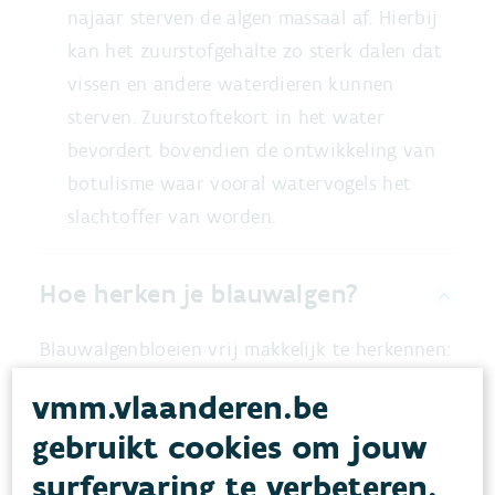
najaar sterven de algen massaal af. Hierbij
kan het zuurstofgehalte zo sterk dalen dat
vissen en andere waterdieren kunnen
sterven. Zuurstoftekort in het water
bevordert bovendien de ontwikkeling van
botulisme waar vooral watervogels het
slachtoffer van worden.
Hoe herken je blauwalgen?
Blauwalgenbloeien vrij makkelijk te herkennen:
vmm.vlaanderen.be
gebruikt cookies om jouw
surfervaring te verbeteren.