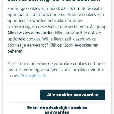
Sommige cookies zijn noodzakelijk om de website
optimaal te laten functioneren. Andere cookies zijn
optioneel en worden gebruikt om jouw
surfervaring op deze website te verbeteren. Als je op
Alle cookies aanvaarden
klikt, aanvaard je ook de
optionele cookies. Wil je liever zelf kiezen welke
cookies je aanvaardt? Klik op
Cookievoorkeuren
beheren
.
Meer informatie over de gebruikte cookies en hoe u
uw toestemming vervolgens kunt intrekken, vindt u
in ons
Privacybeleid
.
De blauwalgen drijven boven op het water
of zitten als vlokken in het water. Ze
vormen een (blauw)groene tot roodbruine
Alle cookies aanvaarden
olie- of verfachtige laag die op het
Enkel noodzakelijke cookies
wateroppervlak drijft of er net onder
aanvaarden